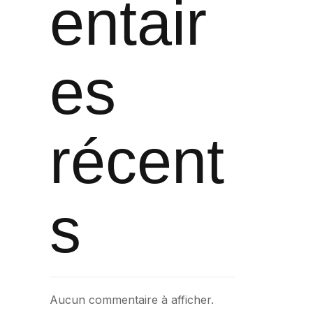
entair
es
récent
s
Aucun commentaire à afficher.